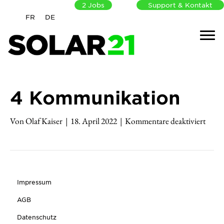
2
Jobs
Support & Kontakt
FR
DE
4 Kommunikation
für
Von
Olaf Kaiser
|
18. April 2022
|
Kommentare deaktiviert
4
Komm
Impressum
AGB
Datenschutz