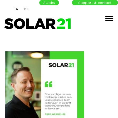
2
Jobs
Support & contact
FR
DE