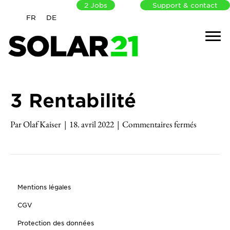
2
Jobs
Support & contact
FR
DE
3 Rentabilité
sur
Par
Olaf Kaiser
|
18. avril 2022
|
Commentaires fermés
3
Rentabili
Mentions légales
CGV
Protection des données