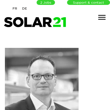
2
Jobs
Support & contact
FR
DE